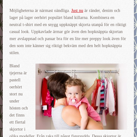
Möjligheterna är närmast oändliga.
Just nu
är ränder, denim och
lager på lager oerhört populärt bland killarna. Kombinera en
neutral t-shirt med en snygg uppknäppt skjorta utanpå för en riktigt
casual look. Uppkavlade ärmar gör även den hopknäppta skjortan
mer avslappnad och passar bra för en lite mer preppy look även för
den som inte känner sig riktigt bekväm med den helt hopknäppta
stilen.
Bland
tjejerna är
pastell
oerhört
stort nu
under
hösten och
det finns
ett flertal
skjortor i
olika modeller. Från raka till något figursydda. Dessa skjortor är