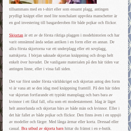
tillsammans med en t-shirt eller som ensamt plagg, antingen
prydligt knäppt eller med lite nonchalant uppvikta manschetter är
en god investering till basgarderoben för både pojkar och flickor.
Skjortan
är ett av de första riktiga plaggen i modehistorien och har
varit omnämnd ända sedan antiken i en form eller en annan. De
allra första skjortorna var ett underplagg eller ett sovplagg,
nattskjorta. I början saknade skjortan knäppning och drogs helt
enkelt över huvudet. De vanligaste materialen på den här tiden var
antingen linne, eller i vissa fall siden.
Det var först under första världskriget och skjortan antog den form
vi är vana att se den idag med knäppning framtill. På den här tiden
var skjortan fortfarande ett typiskt mansplagg och bars bara av
kvinnor i ett fåtal fall, ofta som ett modestatement. Idag är läget
helt annorlunda och skjortan bärs av både män och kvinnor. Eller i
det här fallet av både pojkar och flickor. Den finns även i en uppsjö
av modeller och färger. Med långa ärmar eller korta. Dressad eller
casual.
Bra utbud av skjorta barn
hittar du främst i en e-butik.